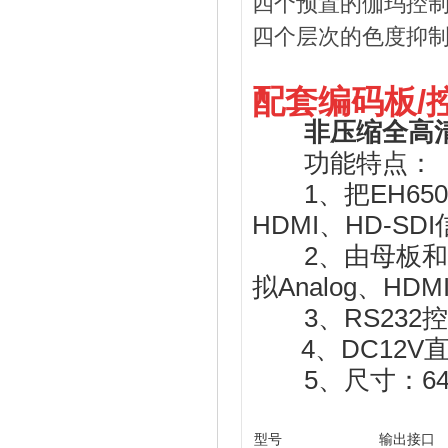
四个预置的伽玛控
四个层次的色度抑
配套编码板/
非压缩全高
功能特点：
1、把EH6500
HDMI、HD-SD
2、由母板和输
拟Analog、HD
3、RS232
4、DC12V
5、尺寸：64
型号
输出接口