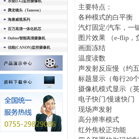
乐金(LG)监控摄像机
主要特点：
腾龙镜头（Tamron）
各种模式的白平衡
海康威视系列
汽灯固定/汽车，一
百万高清一体化机芯
图片效果
（e-fl
Oubter智能高清摄像机
画面冻结
佳能(CANON)监控摄像机
温度读数
声发射反应慢（约
标题显示（每行20
摄像机模式显示（
电子快门/慢速快门
现场声发射
高分辨率模式
红外焦校正功能