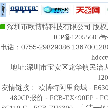
深圳市欧博特科技有限公司 版权所有
ICP备12055605号
电话：0755-29829086 13670012
hdcc
地址:深圳市宝安区龙华镇民治大道
12
友情链接：
-
欧博特阿里商城
E6
-
-
480CP报价
FCB-EX490EP
FC
-
-
SC110-C
FCB-EH6300
高清一体